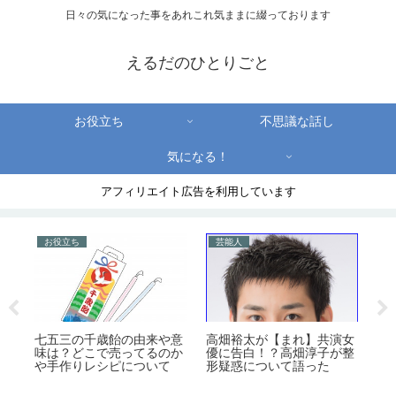
日々の気になった事をあれこれ気ままに綴っております
えるだのひとりごと
お役立ち
不思議な話し
気になる！
アフィリエイト広告を利用しています
お役立ち
芸能人
お
段
七五三の千歳飴の由来や意
高畑裕太が【まれ】共演女
入
て
味は？どこで売ってるのか
優に告白！？高畑淳子が整
な
や手作りレシピについて
形疑惑について語った
つ