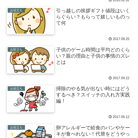
2018.02.02
引っ越しの挨拶ギフト値段はいく
お役立ち
らぐらい？もらって嬉しいものっ
て何
2017.09.25
子供のゲーム時間は平均どのくら
お役立ち
い？親の理由と子供の事情のズレ
とは
2017.09.22
掃除のやる気が出ない時にはどう
お役立ち
するべき？スイッチの入れ方実践
編！
2017.05.12
卵アレルギーで給食のパンやケー
お役立ち
キが食べれない！代替をどうやっ