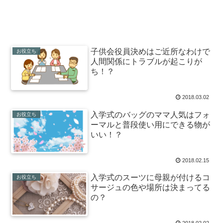
子供会役員決めはご近所なわけで
お役立ち
人間関係にトラブルが起こりが
ち！？
2018.03.02
入学式のバッグのママ人気はフォ
お役立ち
ーマルと普段使い用にできる物が
いい！？
2018.02.15
入学式のスーツに母親が付けるコ
お役立ち
サージュの色や場所は決まってる
の？