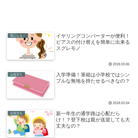
イヤリングコンバーターが便利！
気になる！
ピアスの付け替えを簡単に出来る
スグレモノ
2018.03.06
入学準備！筆箱は小学校ではシン
お役立ち
プルな無地を持たせるべきなの？
2018.03.04
新一年生の通学路は心配だら
お役立ち
け！？登下校は親が送迎しても大
丈夫なの？